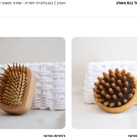
ולב
ויטמין C בטכנולוגיית ייחודית - שחרור מושהה לספיגה מיטבית
בעי
במבוק טבעי