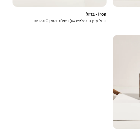
Iron - ברזל
ברזל עדין (ביסגליצינאט) בשילוב ויטמין C וסלניום