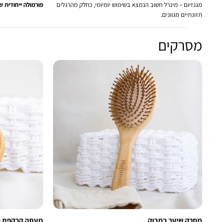
מגנזיום – מינרל חשוב הנמצא בשימוש יומיומי, כחלק מהרגלים
פורמולה ייחודית של B12 מש
תזונתיים מגוונים.
מסרקים
מסרק שיער במבוק
מעסה קרקפת ט